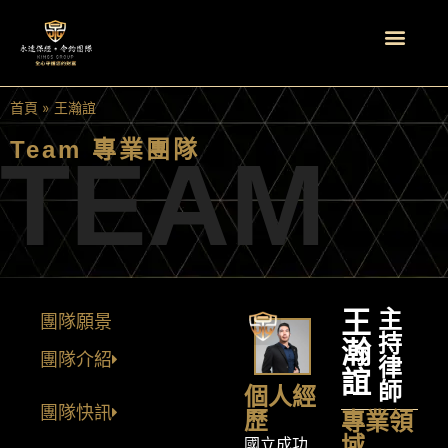
首頁
»
王瀚誼
Team 專業團隊
TEAM
王
主
團隊願景
持
瀚
團隊介紹
律
誼
師
個人經
團隊快訊
歷
專業領
域
國立成功