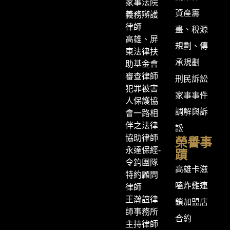
家事法院
資產籌
義務辯護
律師
畫、稅源
高雄、屏
規劃、傳
東法律扶
承規劃
助基金會
審查律師
刑民訴訟
犯罪被害
家事事件
人保護協
調解與訴
會一路相
伴之法律
訟
協助律師
榮譽事
永達保經-
蹟
令鈞團隊
高雄卡滋
特約顧問
嗑炸雞連
律師
王瀚誼律
鎖加盟店
師事務所
合約
主持律師