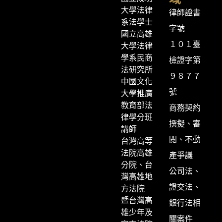
大學法律
律師證書
系法學士
字號
國立高雄
１０１臺
大學法律
學系民商
檢證字第
法研究所
９８７７
中國文化
號
大學推廣
教育部法
商務契約
律學分班
撰擬、審
講師
閱、不動
台灣高等
法院高雄
產爭議
分院、台
公司法、
灣高雄地
證交法、
方法院
暨台灣高
銀行法相
雄少年及
關案件