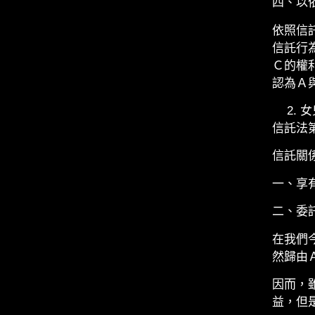
四、以
依照信
信託行
Ｃ的權
認為Ａ
女
信託法第
信託關
一、享
二、委
在我們
然歸由
因而，
益，但