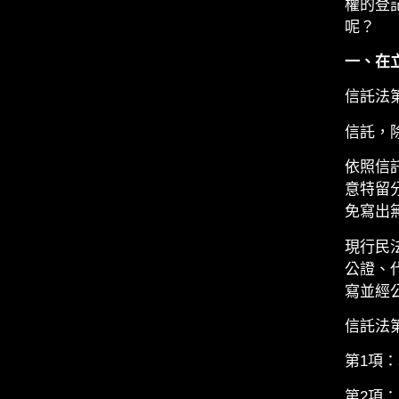
權的登
呢？
一、在
信託法
信託，
依照信
意特留
免寫出
現行民
公證、
寫並經
信託法
第1項
第2項