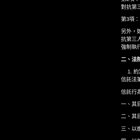
對抗第
第3項
另外，
抗第三
強制執
二、法
約
信託法
信託行
一、其
二、其
三、以