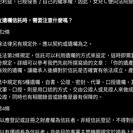
記利益，已經侵害了自己的繼承權，因此，女兒Ｃ便向法院
立遺囑信託時，需要注意什麼嗎？
第2條
除法律另有規定外，應以契約或遺囑為之。
託法第2條規定，信託可以利用遺囑的方式來設定，這時即需
分規定，詳細可以參考我們先前所撰寫過的文章：「你的遺
無效的遺囑，讓繼承人後續對於信託是否確實有依法成立，
法中規定有5種遺囑，自書、公證、密封、代筆、口授遺囑，
代筆、口授，則是用口述的方式，交由公證人或見證人來做
公證，同時也有相關錄音或錄像是最有保障的。
第4條
：以應登記或註冊之財產權為信託者，非經信託登記，不得對
：以有價證券為信託者，非依目的事業主管機關規定於證券上