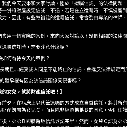
，我們今天要來和大家討論，關於「遺囑信託」的法律問題
時一併將財產設定信託，不過，若是在立遺囑時，不慎侵害
效力，因此，有些較複雜的遺囑信託，常會委由專業的律師
們會用一個實際的案例，來向大家討論以下幾個相關的法律
立遺囑信託時，需要注意什麼嗎？
院如何看待今天的案例？
 約定長期且非經受託人同意不能終止的信託，會違反法律規定而
女兒的繼承權有因為該信託關係受侵害嗎？
我的女兒，就將財產信託吧！】
終前夕，在病床上以代筆遺囑的方式成立自益信託，將其所有
與財產歸屬為女兒Ｃ，而且除非經過弟弟Ｂ的同意，否則任
年後，弟弟Ｂ即將房地信託登記完畢，然而，女兒Ｃ認為弟弟