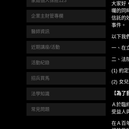
家庭個人保險123
大家好
囑的同
企業主財管專欄
信託的
事件。
醫師資訊
以下我
近期講座/活動
一、在
二、法
活動紀錄
(1)
招兵買馬
(2) 
【
為了
法學知識
Ａ於臨
常見問題
受益人
在Ａ百