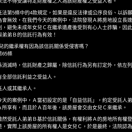
依法不得受讓特定財產權之人為該財產權之受益人者。
託法第5條中的4款規定，如果是違反法律或公序良俗、以訴
為會無效，在我們今天的案例中，法院發現Ａ將房地設立長達
利，避免未成年女兒Ｃ在繼承遺產後受到有心人士詐騙，因此
與弟弟Ｂ的信託行為有效！
兒的繼承權有因為該信託關係受侵害嗎？
65條
係消滅時，信託財產之歸屬，除信託行為另有訂定外，依左
有全部信託利益之受益人。
託人或其繼承人。
今天的案例中，Ａ當初設定的是「自益信託」，約定受託人
Ａ所享有，而且於Ａ百年後，該房屋會交由女兒Ｃ來繼承。
雖然受託人弟弟Ｂ基於信託關係，有權利將Ａ的房地所有權
是，實際上該房屋的所有權人是女兒Ｃ，於是最終，法院認